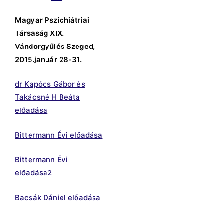
Magyar Pszichiátriai
Társaság XIX.
Vándorgyűlés
Szeged,
2015.január 28-31.
dr Kapócs Gábor és
Takácsné H Beáta
előadása
Bittermann Évi előadása
Bittermann Évi
előadása2
Bacsák Dániel előadása