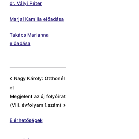
dr. Vályi Péter
Marjai Kamilla előadása
Takács Marianna
előadása
Bejegyzés
Nagy Károly: Otthonél
et
navigáció
Megjelent az új folyóirat
(VIII. évfolyam 1.szám)
Elérhetőségek