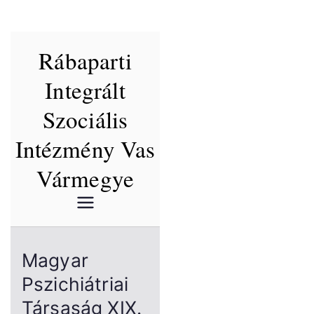
Skip
Rábaparti
to
content
Integrált
Szociális
Intézmény Vas
Vármegye
Magyar
Pszichiátriai
Társaság XIX.