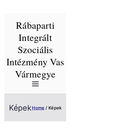
Skip
Rábaparti
to
content
Integrált
Szociális
Intézmény Vas
Vármegye
Képek
Home
Képek