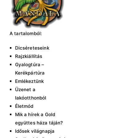
A tartalomból:
Dicséreteseink
Rajzkiállítás
Gyalogtúra –
Kerékpártúra
Emlékeztünk
Üzenet a
lakóotthonból
Életmód
Mik a hírek a Gold
együttes háza táján?
Idősek világnapja