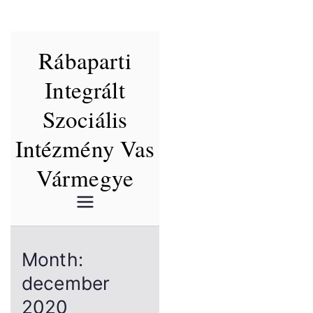
Skip
Rábaparti
to
content
Integrált
Szociális
Intézmény Vas
Vármegye
Month:
december
2020