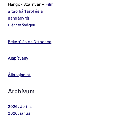
Hangok Szárnyán –
Film
a tao hárfáról és a
hangágyról
Elérhetőségek
Bekerülés az Otthonba
Alapítvány
Állásajánlat
Archívum
2026. április
2026. január