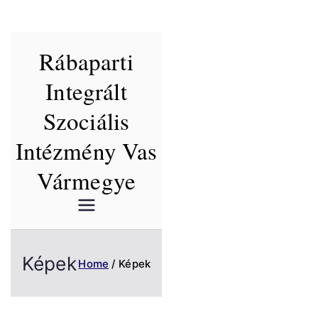
Skip
Rábaparti
to
content
Integrált
Szociális
Intézmény Vas
Vármegye
Képek
Home
Képek