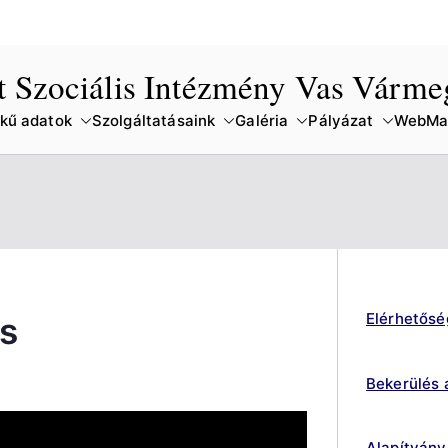
lt Szociális Intézmény Vas Várm
kű adatok
Szolgáltatásaink
Galéria
Pályázat
WebMai
Elérhetősé
ás
Bekerülés 
Alapítvány