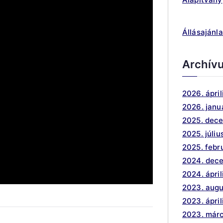
Állásajánla
Archív
2026. ápril
2026. janu
2025. dec
2025. júliu
2025. febr
2024. dec
2024. ápril
2023. aug
2023. ápril
2023. márc