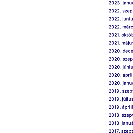
2023. janu
2022. sze
2022. júni
2022. márc
2021. októ
2021. máju
2020. dec
2020. sze
2020. júni
2020. ápril
2020. janu
2019. sze
2019. júliu
2019. ápril
2018. sze
2018. janu
2017. szep