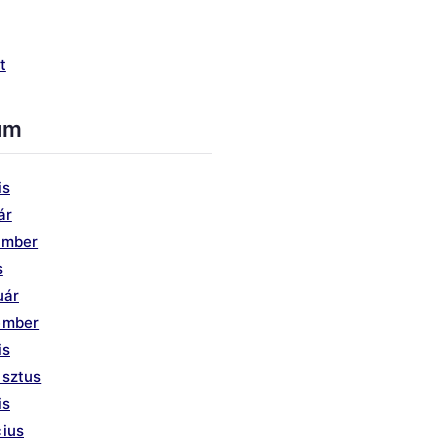
t
um
is
ár
ember
s
uár
ember
is
usztus
is
ius