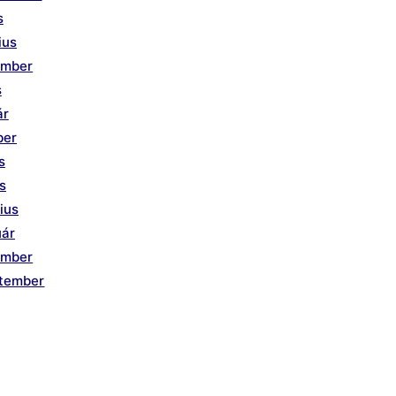
s
ius
ember
s
ár
ber
s
is
ius
uár
ember
ptember