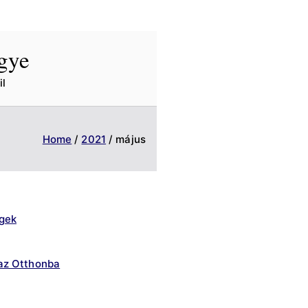
egye
l
Home
2021
május
gek
az Otthonba