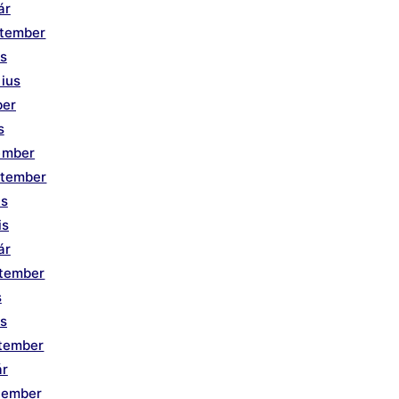
ár
ptember
us
ius
ber
s
ember
ptember
us
is
ár
ptember
s
is
ptember
ár
tember