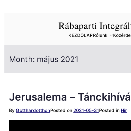
Skip
Rábaparti Integrá
to
content
KEZDŐLAP
Rólunk
Közérde
Month:
május 2021
Jerusalema – Tánckihív
By
Gotthardotthon
Posted on
2021-05-31
Posted in
Hír