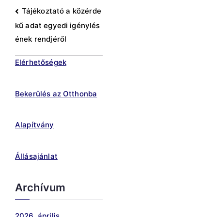
Bejegyzés
Tájékoztató a közérde
kű adat egyedi igénylés
navigáció
ének rendjéről
Elérhetőségek
Bekerülés az Otthonba
Alapítvány
Állásajánlat
Archívum
2026. április