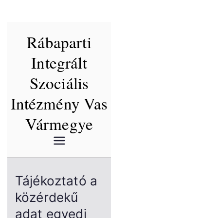
Skip
Rábaparti
to
content
Integrált
Szociális
Intézmény Vas
Vármegye
Tájékoztató a
közérdekű
adat egyedi