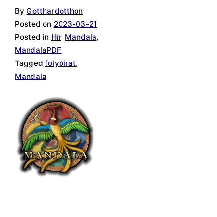
By
Gotthardotthon
Posted on
2023-03-21
Posted in
Hír
,
Mandala
,
MandalaPDF
Tagged
folyóirat
,
Mandala
A
t
a
r
t
a
l
o
m
b