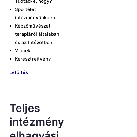
Tudtad-e, hogy?
Sportélet
intézményünkben
Képzőművészet
terápiáról általában
és az Intézetben
Viccek
Keresztrejtvény
Letöltés
Teljes
intézmény
elhagyási