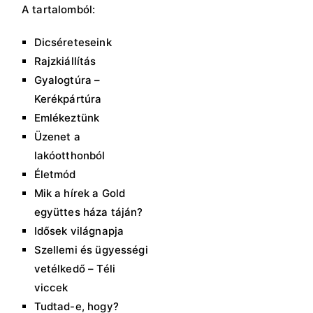
A tartalomból:
Dicséreteseink
Rajzkiállítás
Gyalogtúra –
Kerékpártúra
Emlékeztünk
Üzenet a
lakóotthonból
Életmód
Mik a hírek a Gold
együttes háza táján?
Idősek világnapja
Szellemi és ügyességi
vetélkedő – Téli
viccek
Tudtad-e, hogy?