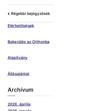
Bejegyzés
Régebbi bejegyzések
navigáció
Elérhetőségek
Bekerülés az Otthonba
Alapítvány
Állásajánlat
Archívum
2026. április
2026. január