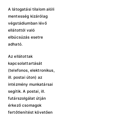
A látogatási tilalom alóli
mentesség kizárólag
végstádiumban lévő
ellátottól való
elbúcsúzás esetre
adható.
Az ellátottak
kapcsolattartását
(telefonos, elektronikus,
ill. postai úton) az
intézmény munkatársai
segítik. A postai, ill.
futárszolgálat útján
érkező csomagok
fertőtlenítést követően