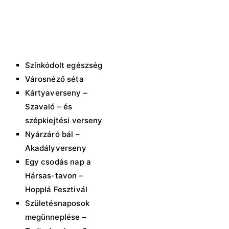
ó
l
:
Színkódolt egészség
Városnéző séta
Kártyaverseny –
Szavaló – és
szépkiejtési verseny
Nyárzáró bál –
Akadályverseny
Egy csodás nap a
Hársas-tavon –
Hopplá Fesztivál
Születésnaposok
megünneplése –