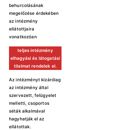
behurcolásának
megelőzése érdekében
az intézmény
ellátottjaira
vonatkozóan
teljes
intézmény
elhagyási és látogatási
tilalmat rendelek el.
Az intézményt kizárólag
az intézmény által
szervezett, felügyelet
melletti, csoportos
séták alkalmával
hagyhatják el az
ellátottak.