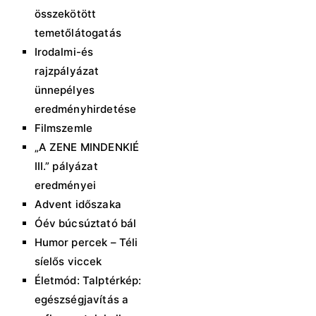
összekötött
temetőlátogatás
Irodalmi-és
rajzpályázat
ünnepélyes
eredményhirdetése
Filmszemle
„A ZENE MINDENKIÉ
III.” pályázat
eredményei
Advent időszaka
Óév búcsúztató bál
Humor percek – Téli
síelős viccek
Életmód: Talptérkép:
egészségjavítás a