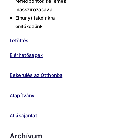
reflexpontok kellemes
masszírozásával
Elhunyt lakóinkra
emlékezünk
Letöltés
Elérhetőségek
Bekerülés az Otthonba
Alapítvány
Állásajánlat
Archívum