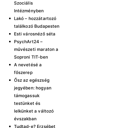
Szociális
Intézményben
Lakó – hozzátartozó
találkozó Budapesten
Esti városnéző séta
PsychArt24 –
művészeti maraton a
Soproni TIT-ben
A nevetésé a
főszerep
Ősz az egészség
jegyében: hogyan
támogassuk
testünket és
lelkünket a változó
évszakban
Tudtad-e? Erzsébet