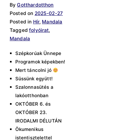
By
Gotthardotthon
Posted on
2025-02-27
Posted in
Hír
,
Mandala
Tagged
folyóirat
,
Mandala
Szépkorúak Ünnepe
Programok képekben!
Mert táncolni jó
Süssünk együtt!
Szalonnasütés a
lakóotthonban
OKTÓBER 6. és
OKTÓBER 23.
IRODALMI DÉLUTÁN
Ökumenikus
istentisztelettel