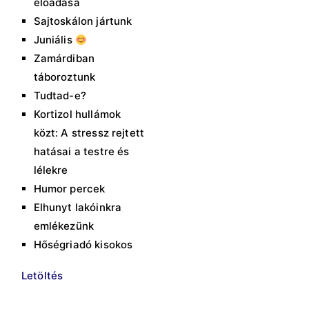
előadása
Sajtoskálon jártunk
Juniális
Zamárdiban
táboroztunk
Tudtad-e?
Kortizol hullámok
közt: A stressz rejtett
hatásai a testre és
lélekre
Humor percek
Elhunyt lakóinkra
emlékezünk
Hőségriadó kisokos
Letöltés