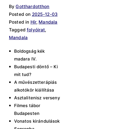
By
Gotthardotthon
Posted on
2025-12-03
Posted in
Hír
,
Mandala
Tagged
folyóirat
,
Mandala
Boldogság kék
madara IV.
Budapesti döntő – Ki
mit tud?
A művészetterápiás
alkotókör kiállítása
Asztalitenisz verseny
Filmes tábor
Budapesten
Vonatos kirándulások
Sopronba