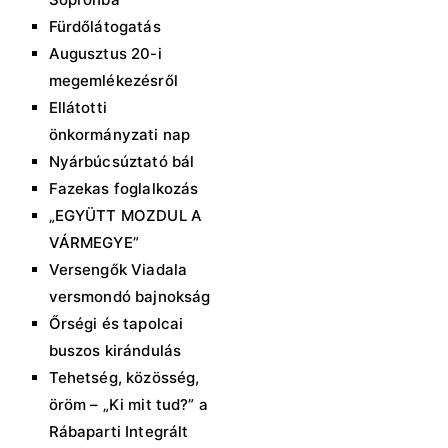
Fürdőlátogatás
Augusztus 20-i
megemlékezésről
Ellátotti
önkormányzati nap
Nyárbúcsúztató bál
Fazekas foglalkozás
„EGYÜTT MOZDUL A
VÁRMEGYE”
Versengők Viadala
versmondó bajnokság
Őrségi és tapolcai
buszos kirándulás
Tehetség, közösség,
öröm – „Ki mit tud?” a
Rábaparti Integrált