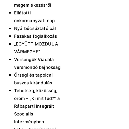
megemlékezésről
Ellátotti
önkormányzati nap
Nyárbúcsúztató bál
Fazekas foglalkozás
„EGYÜTT MOZDUL A
VÁRMEGYE”
Versengők Viadala
versmondó bajnokság
Őrségi és tapolcai
buszos kirándulás
Tehetség, közösség,
öröm – „Ki mit tud?” a
Rábaparti Integrált
Szociális
Intézményben