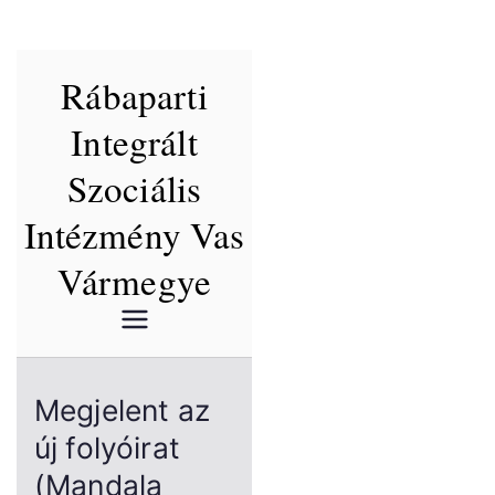
Skip
Rábaparti
to
content
Integrált
Szociális
Intézmény Vas
Vármegye
Megjelent az
új folyóirat
(Mandala