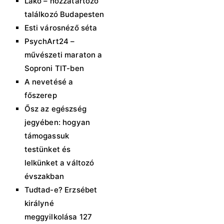
Lakó – hozzátartozó
találkozó Budapesten
Esti városnéző séta
PsychArt24 –
művészeti maraton a
Soproni TIT-ben
A nevetésé a
főszerep
Ősz az egészség
jegyében: hogyan
támogassuk
testünket és
lelkünket a változó
évszakban
Tudtad-e? Erzsébet
királyné
meggyilkolása 127