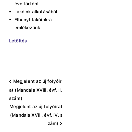
éve történt
Lakóink alkotásából
Elhunyt lakóinkra
emlékezünk
Letöltés
Bejegyzés
Megjelent az új folyóir
at (Mandala XVIII. évf. II.
navigáció
szám)
Megjelent az új folyóirat
(Mandala XVIII. évf. IV. s
zám)