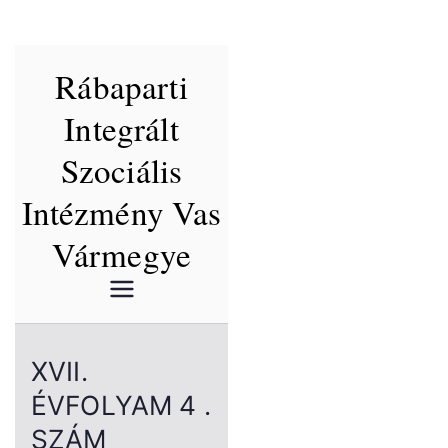
Skip
Rábaparti
to
content
Integrált
Szociális
Intézmény Vas
Vármegye
XVII.
ÉVFOLYAM 4 .
SZÁM