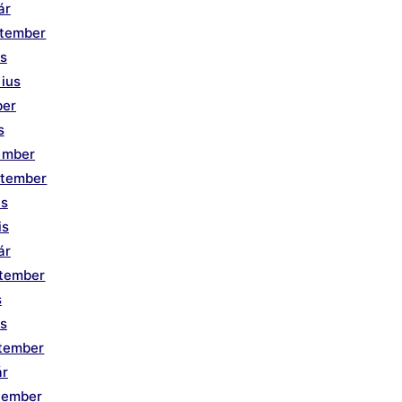
ár
ptember
us
ius
ber
s
ember
ptember
us
is
ár
ptember
s
is
ptember
ár
tember