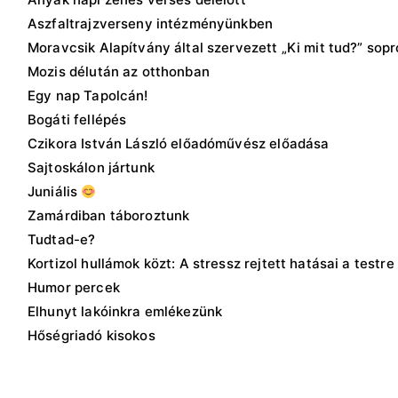
Aszfaltrajzverseny intézményünkben
Moravcsik Alapítvány által szervezett „Ki mit tud?” sop
Mozis délután az otthonban
Egy nap Tapolcán!
Bogáti fellépés
Czikora István László előadóművész előadása
Sajtoskálon jártunk
Juniális
Zamárdiban táboroztunk
Tudtad-e?
Kortizol hullámok közt: A stressz rejtett hatásai a testre
Humor percek
Elhunyt lakóinkra emlékezünk
Hőségriadó kisokos