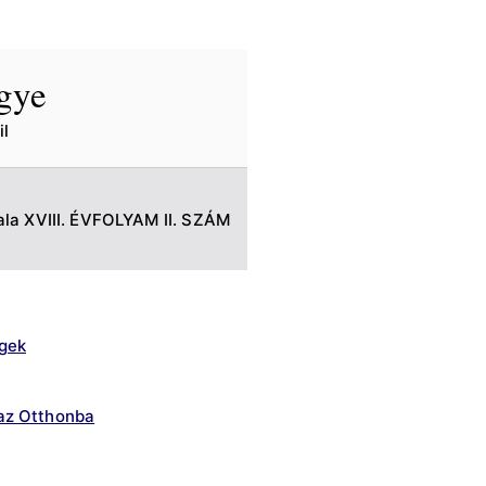
egye
l
la XVIII. ÉVFOLYAM II. SZÁM
gek
az Otthonba