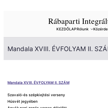
Skip
Rábaparti Integrá
to
content
KEZDŐLAP
Rólunk
Közérde
Mandala XVIII. ÉVFOLYAM II. SZ
Mandala XVIII. ÉVFOLYAM II. SZÁM
Szavaló-és szépkiejtési verseny
Húsvét jegyében
Anyák napi zenés verses délelőtt