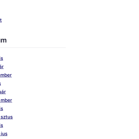
t
um
is
ár
ember
s
uár
ember
is
usztus
is
ius