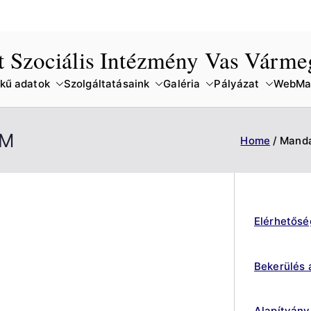
lt Szociális Intézmény Vas Várm
kű adatok
Szolgáltatásaink
Galéria
Pályázat
WebMai
ÁM
Home
Manda
Elérhetősé
Bekerülés 
Alapítvány