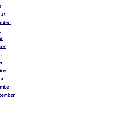
s
ius
ember
s
ár
ber
s
is
ius
uár
ember
ptember