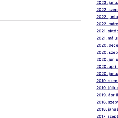
2023. janu
2022. sze
2022. júni
2022. márc
2021. októ
2021. máju
2020. dec
2020. sze
2020. júni
2020. ápril
2020. janu
2019. sze
2019. júliu
2019. ápril
2018. sze
2018. janu
2017. szep