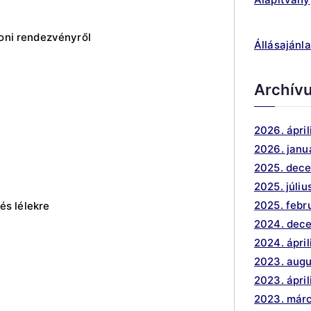
roni rendezvényről
Állásajánla
Archív
2026. ápril
2026. janu
2025. dec
2025. júliu
2025. febr
 és lélekre
2024. dec
2024. ápril
2023. aug
2023. ápril
2023. márc