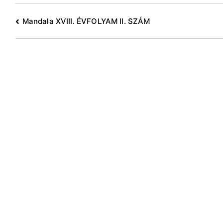
Bejegyzés
Mandala XVIII. ÉVFOLYAM II. SZÁM
navigáció