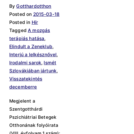
By
Gotthardotthon
Posted on
2015-03-18
Posted in
Hír
Tagged
A mozgás
terápiás hatása
,
Elindult a Zeneklub
,
Interjú a lelkésznővel
,
Irodalmi sarok
,
Ismét
Szlovákiában jártunk
,
Visszatekintés
decemberre
Megjelent a
Szentgotthárdi
Pszichiátriai Betegek
Otthonának folyóirata
(VIII. évfolyam 1.szám):