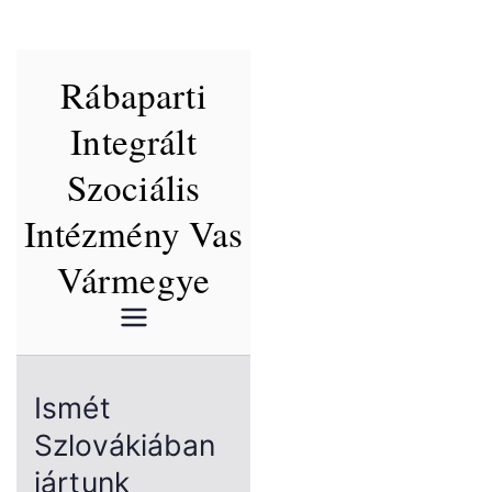
Skip
Rábaparti
to
content
Integrált
Szociális
Intézmény Vas
Vármegye
Ismét
Szlovákiában
jártunk