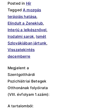
Posted in
Hír
Tagged
A mozgás
terápiás hatása
,
Elindult a Zeneklub
,
Interjú a lelkésznővel
,
Irodalmi sarok
,
Ismét
Szlovákiában jártunk
,
Visszatekintés
decemberre
Megjelent a
Szentgotthárdi
Pszichiátriai Betegek
Otthonának folyóirata
(VIII. évfolyam 1.szám):
A tartalomból: