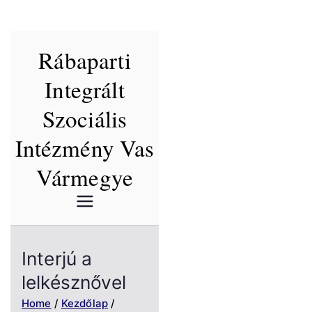
Skip
Rábaparti
to
content
Integrált
Szociális
Intézmény Vas
Vármegye
Interjú a
lelkésznővel
Home
Kezdőlap