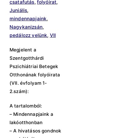
csatafutás
,
folyóirat
,
Juniális
,
mindennapjaink
,
Nagykanizsán
,
pedálozz velünk
,
VII
Megjelent a
Szentgotthárdi
Pszichiátriai Betegek
Otthonának folyóirata
(VII. évfolyam 1-
2.szám):
A tartalomból:
– Mindennapjaink a
lakóotthonban
– A hivatásos gondnok