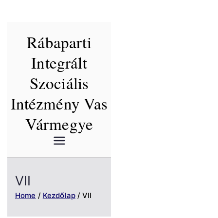
Skip
Rábaparti
to
content
Integrált
Szociális
Intézmény Vas
Vármegye
VII
Home
Kezdőlap
VII