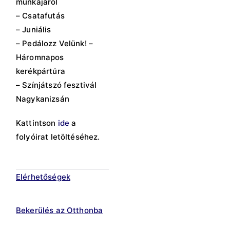
munkájáról
– Csatafutás
– Juniális
– Pedálozz Velünk! –
Háromnapos
kerékpártúra
– Színjátszó fesztivál
Nagykanizsán
Kattintson
ide
a
folyóirat letöltéséhez.
Elérhetőségek
Bekerülés az Otthonba