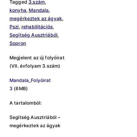
Tagged
3.szám
,
konyha
,
Mandala
,
megérkeztek az ágyak
,
Pszi
,
rehabilitációs
,
Segítség Ausztriából
,
Sopron
Megjelent az új folyóirat
(VII. évfolyam 3.szám)
Mandala_Folyóirat
3
(6MB)
A tartalomból:
Segítség Ausztriából –
megérkeztek az ágyak