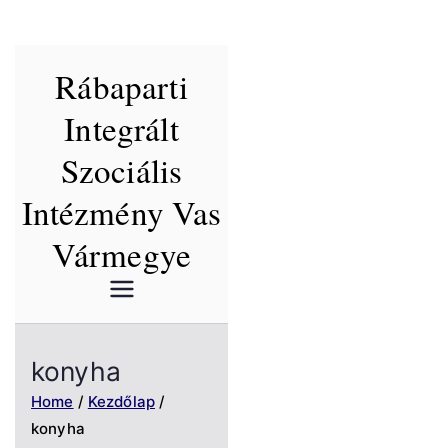
Skip
Rábaparti
to
content
Integrált
Szociális
Intézmény Vas
Vármegye
konyha
Home
Kezdőlap
konyha