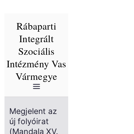
Skip
Rábaparti
to
content
Integrált
Szociális
Intézmény Vas
Vármegye
Megjelent az
új folyóirat
(Mandala XV.