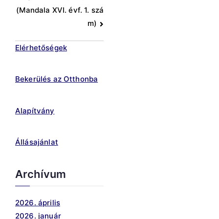
navigáció
(Mandala XVI. évf. 1. szá
m)
Elérhetőségek
Bekerülés az Otthonba
Alapítvány
Állásajánlat
Archívum
2026. április
2026. január