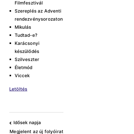
Filmfesztivál
Szereplés az Adventi
rendezvénysorozaton
Mikulás
Tudtad-e?
Karácsonyi
készülődés
Szilveszter
Életmód
Viccek
Letöltés
Bejegyzés
Idősek napja
Megjelent az új folyóirat