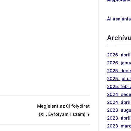
Állásajánla
Archív
2026. ápril
2026. janu
2025. dec
2025. júliu
2025. febr
2024. dec
2024. ápril
Megjelent az új folyóirat
2023. aug
(XII. Évfolyam 1.szám)
2023. ápril
2023. márc