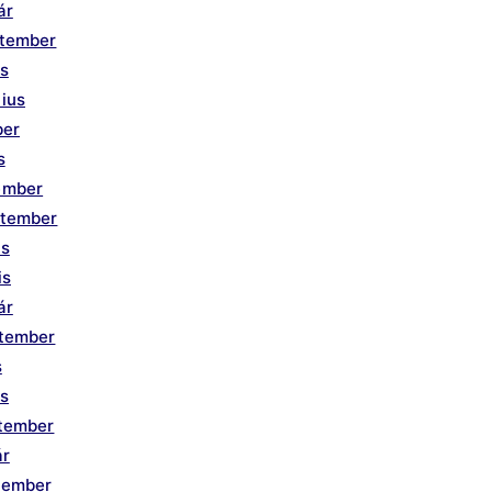
ár
ptember
us
ius
ber
s
ember
ptember
us
is
ár
ptember
s
is
ptember
ár
tember