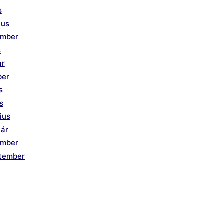
s
ius
ember
s
ár
ber
s
is
ius
uár
ember
ptember