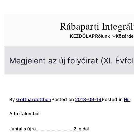
Skip
Rábaparti Integrá
to
content
KEZDŐLAP
Rólunk
Közérde
Megjelent az új folyóirat (XI. Év
By
Gotthardotthon
Posted on
2018-09-19
Posted in
Hír
A tartalomból:
Juniális újra………………………… 2. oldal