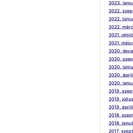
2023. janu
2022. sze
2022. júni
2022. márc
2021. októ
2021. máju
2020. dec
2020. sze
2020. júni
2020. ápril
2020. janu
2019. sze
2019. júliu
2019. ápril
2018. sze
2018. janu
2017. szep