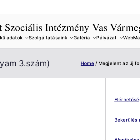
lt Szociális Intézmény Vas Várm
kű adatok
Szolgáltatásaink
Galéria
Pályázat
WebMai
folyam 3.szám)
Home
Megjelent az új fo
Elérhetősé
Bekerülés 
Alapítvány