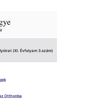
egye
l
lyóirat (XI. Évfolyam 3.szám)
gek
az Otthonba