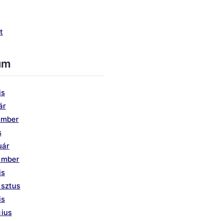
t
um
is
ár
ember
s
uár
ember
is
usztus
is
ius