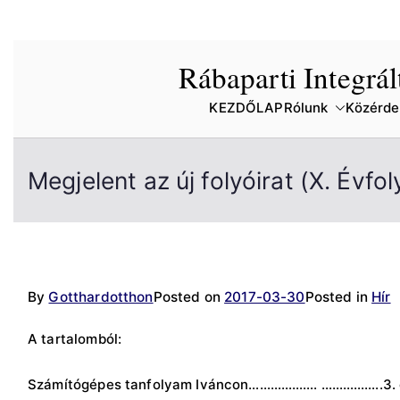
Skip
Rábaparti Integrá
to
content
KEZDŐLAP
Rólunk
Közérde
Megjelent az új folyóirat (X. Évf
By
Gotthardotthon
Posted on
2017-03-30
Posted in
Hír
A tartalomból:
Számítógépes tanfolyam Iváncon………………. ……………..3. 