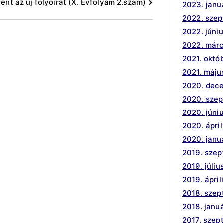
ent az új folyóirat (X. Évfolyam 2.szám)
2023. janu
2022. sze
2022. júni
2022. márc
2021. októ
2021. máju
2020. dec
2020. sze
2020. júni
2020. ápril
2020. janu
2019. sze
2019. júliu
2019. ápril
2018. sze
2018. janu
2017. szep