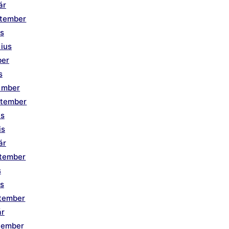
ár
ptember
us
ius
ber
s
ember
ptember
us
is
ár
ptember
s
is
ptember
ár
tember