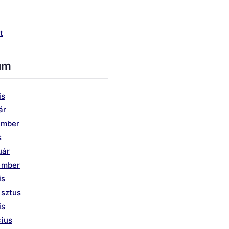
t
um
is
ár
ember
s
uár
ember
is
usztus
is
ius