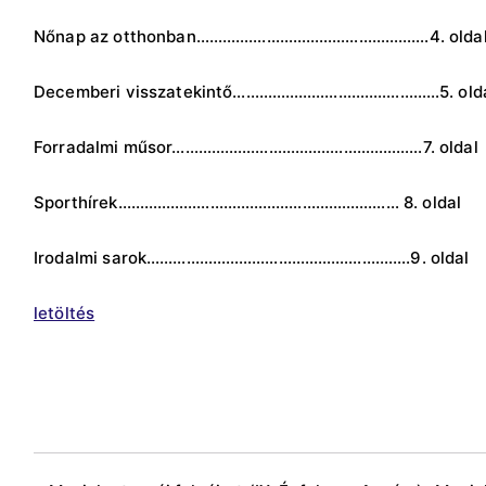
Nőnap az otthonban…………….……………………………….4. olda
Decemberi visszatekintő…………………………..……………5. old
Forradalmi műsor………….……………………..………………7. oldal
Sporthírek…………………………………….………………… 8. oldal
Irodalmi sarok…………………………………….…….……….9. oldal
letöltés