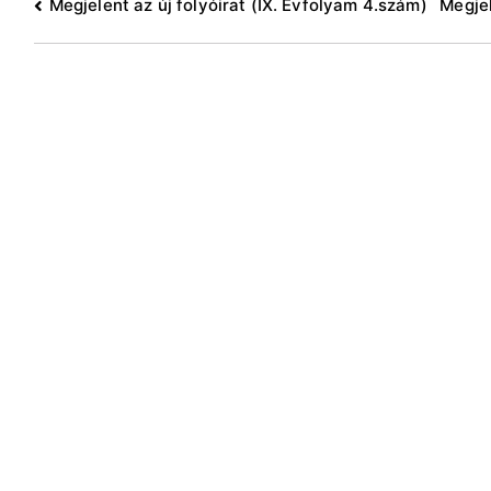
Bejegyzés
Megjelent az új folyóirat (IX. Évfolyam 4.szám)
Megjel
navigáció