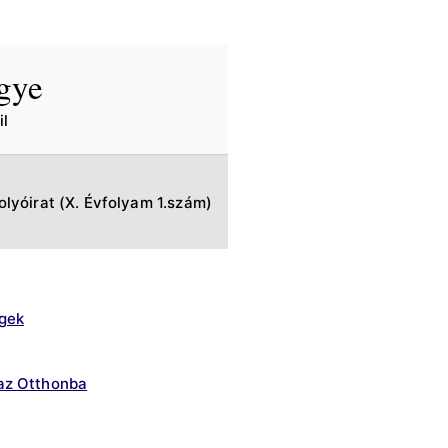
egye
l
olyóirat (X. Évfolyam 1.szám)
gek
az Otthonba