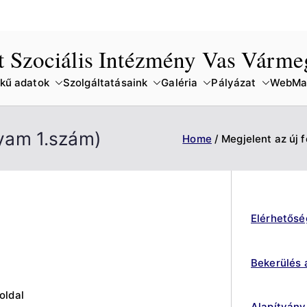
lt Szociális Intézmény Vas Várm
kű adatok
Szolgáltatásaink
Galéria
Pályázat
WebMai
olyam 1.szám)
Home
Megjelent az új f
Elérhetősé
Bekerülés 
oldal
Alapítvány