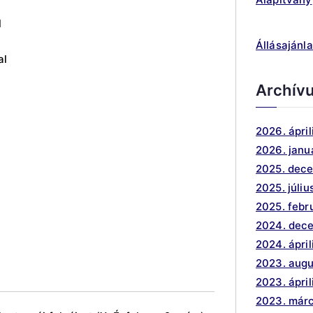
l
Állásajánla
al
Archív
2026. ápril
2026. janu
2025. dec
2025. júliu
2025. febr
2024. dec
2024. ápril
2023. aug
2023. ápril
2023. márc