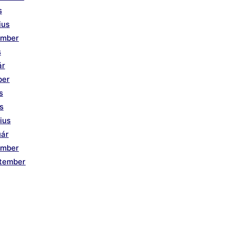
s
ius
ember
s
ár
ber
s
is
ius
uár
ember
ptember