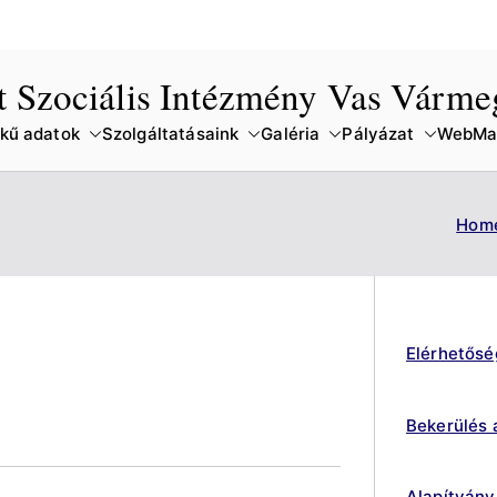
lt Szociális Intézmény Vas Várm
kű adatok
Szolgáltatásaink
Galéria
Pályázat
WebMai
Hom
Elérhetősé
Bekerülés 
Alapítvány