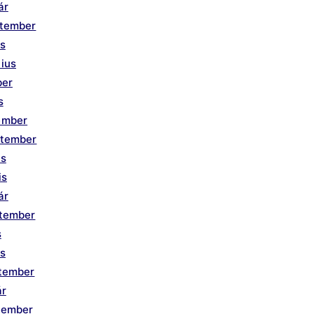
ár
ptember
us
ius
ber
s
ember
ptember
us
is
ár
ptember
s
is
ptember
ár
tember