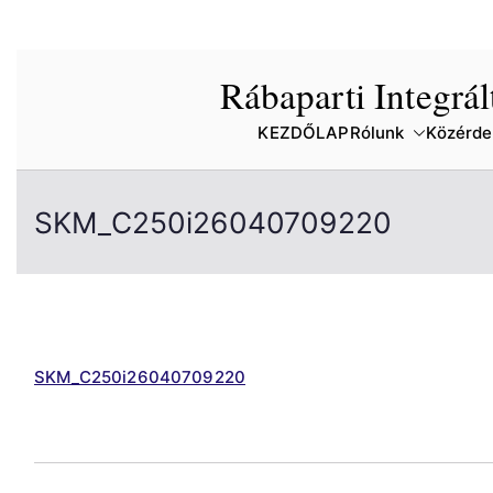
Skip
Rábaparti Integrá
to
content
KEZDŐLAP
Rólunk
Közérde
SKM_C250i26040709220
SKM_C250i26040709220