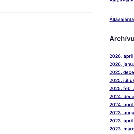
Állásajánla
Archív
2026. ápril
2026. janu
2025. dec
2025. júliu
2025. febr
2024. dec
2024. ápril
2023. aug
2023. ápril
2023. márc