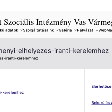
lt Szociális Intézmény Vas Várm
kű adatok
Szolgáltatásaink
Galéria
Pályázat
WebMai
enyi-elhelyezes-iranti-kerelemhez
s-iranti-kerelemhez
Elérhetősé
i-kerelemhez
Bekerülés 