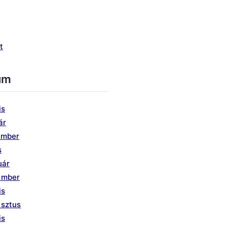
t
um
is
ár
ember
s
uár
ember
is
usztus
is