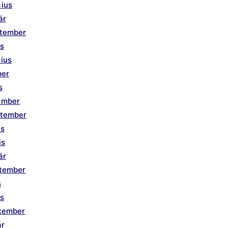
ius
ár
ptember
us
ius
ber
s
ember
ptember
us
is
ár
ptember
s
is
ptember
ár