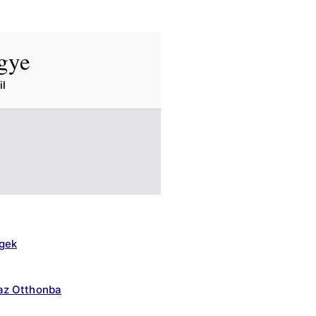
egye
l
gek
az Otthonba