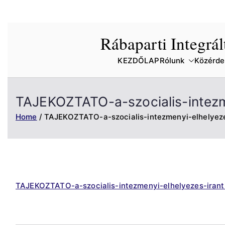
Skip
Rábaparti Integrá
to
content
KEZDŐLAP
Rólunk
Közérde
TAJEKOZTATO-a-szocialis-intezm
Home
TAJEKOZTATO-a-szocialis-intezmenyi-elhelyeze
TAJEKOZTATO-a-szocialis-intezmenyi-elhelyezes-irant