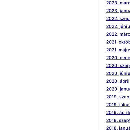
2023. márc
2023. janu
2022. sze
2022. júni
2022. márc
2021. októ
2021. máju
2020. dec
2020. sze
2020. júni
2020. ápril
2020. janu
2019. sze
2019. júliu
2019. ápril
2018. sze
2018. janu