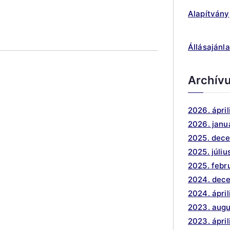
Alapítvány
Állásajánla
Archív
2026. ápril
2026. janu
2025. dec
2025. júliu
2025. febr
2024. dec
2024. ápril
2023. aug
2023. ápril