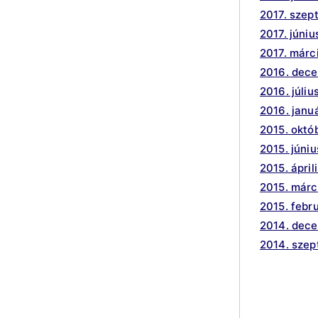
2017. szep
2017. júniu
2017. márc
2016. dec
2016. júliu
2016. janu
2015. októ
2015. júniu
2015. ápril
2015. márc
2015. febr
2014. dec
2014. sze