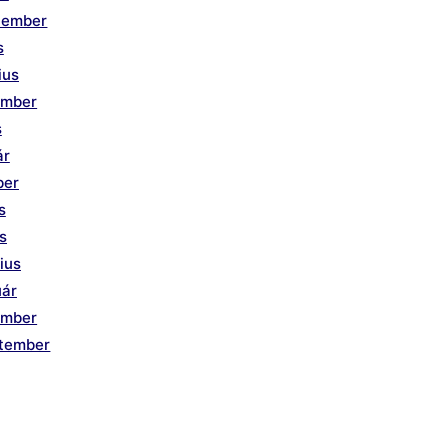
tember
s
ius
ember
s
ár
ber
s
is
ius
uár
ember
ptember