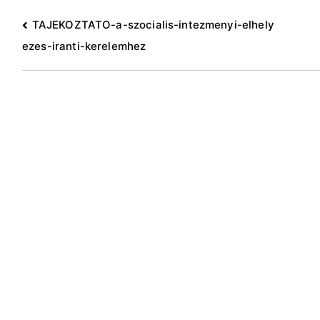
Bejegyzés
TAJEKOZTATO-a-szocialis-intezmenyi-elhely
ezes-iranti-kerelemhez
navigáció